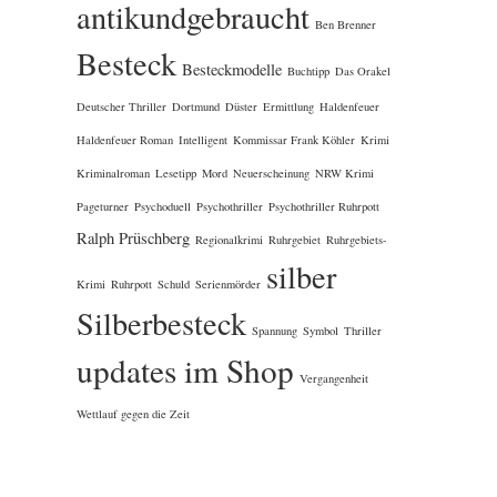
antikundgebraucht
Ben Brenner
Besteck
Besteckmodelle
Buchtipp
Das Orakel
Deutscher Thriller
Dortmund
Düster
Ermittlung
Haldenfeuer
Haldenfeuer Roman
Intelligent
Kommissar Frank Köhler
Krimi
Kriminalroman
Lesetipp
Mord
Neuerscheinung
NRW Krimi
Pageturner
Psychoduell
Psychothriller
Psychothriller Ruhrpott
Ralph Prüschberg
Regionalkrimi
Ruhrgebiet
Ruhrgebiets-
silber
Krimi
Ruhrpott
Schuld
Serienmörder
Silberbesteck
Spannung
Symbol
Thriller
updates im Shop
Vergangenheit
Wettlauf gegen die Zeit