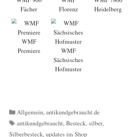
Fächer
Florenz
Heidelberg
WMF
Premiere
WMF
Sächsisches
Hofmuster
Kategorien
Allgemein
,
antikundgebraucht.de
Schlagwörter
antikundgebraucht
,
Besteck
,
silber
,
Silberbesteck
,
updates im Shop