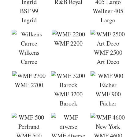
R&B Royal
BSF 99
Wellner 405
Ingrid
Largo
WMF 2200
Wilkens
WMF 2500
Carree
Art Deco
WMF 2700
WMF 3200
WMF 900
Barock
Fächer
WMF 500
WMF diverse
WMF 4600