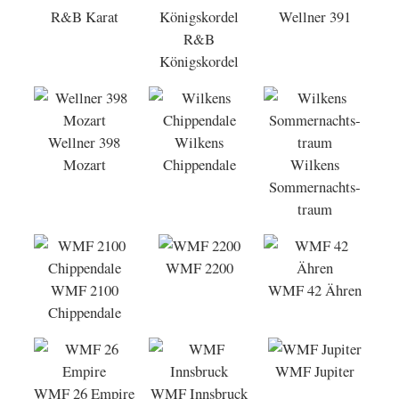
R&B Karat
Wellner 391
R&B
Königskordel
Wellner 398
Wilkens
Mozart
Chippendale
Wilkens
Sommernachts­
traum
WMF 2200
WMF 2100
WMF 42 Ähren
Chippendale
WMF Jupiter
WMF 26 Empire
WMF Innsbruck