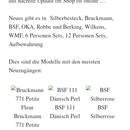
das nächste Update im Shop ist online …
Neues gibt es in
Silberbesteck
,
Bruckmann
,
BSF
,
OKA
,
Robbe und Berking
,
Wilkens
,
WMF
,
6 Personen Sets
,
12 Personen Sets
,
Aufbewahrung
Dies sind die Modelle mit den meisten
Neuzugängen:
BSF 111
BSF
Bruckmann
Dänisch Perl
Silberrose
771 Petite