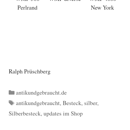
Perlrand
New York
Ralph Prüschberg
Kategorien
antikundgebraucht.de
Schlagwörter
antikundgebraucht
,
Besteck
,
silber
,
Silberbesteck
,
updates im Shop