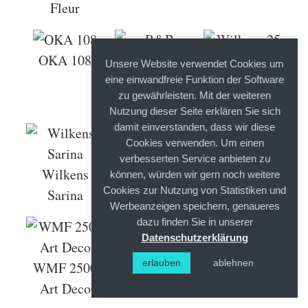
Fleur
OKA 108
Unsere Website verwendet Cookies um
R&B
Wilkens 25
eine einwandfreie Funktion der Software
zu gewährleisten. Mit der weiteren
Mercedes
Barbara
Nutzung dieser Seite erklären Sie sich
damit einverstanden, dass wir diese
Cookies verwenden. Um einen
WMF 1900
WMF 2200
verbesserten Service anbieten zu
Wilkens
können, würden wir gern noch weitere
Cookies zur Nutzung von Statistiken und
Sarina
Werbeanzeigen speichern, genaueres
dazu finden Sie in unserer
Datenschutzerklärung
erlauben
ablehnen
WMF 2500
WMF 900
WMF 4800
Art Deco
Fächer
Hamburg