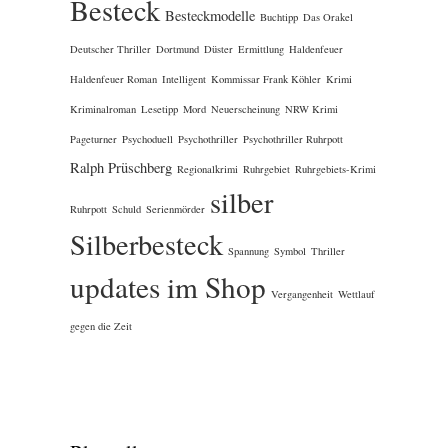
Besteck
Besteckmodelle
Buchtipp
Das Orakel
Deutscher Thriller
Dortmund
Düster
Ermittlung
Haldenfeuer
Haldenfeuer Roman
Intelligent
Kommissar Frank Köhler
Krimi
Kriminalroman
Lesetipp
Mord
Neuerscheinung
NRW Krimi
Pageturner
Psychoduell
Psychothriller
Psychothriller Ruhrpott
Ralph Prüschberg
Regionalkrimi
Ruhrgebiet
Ruhrgebiets-Krimi
silber
Ruhrpott
Schuld
Serienmörder
Silberbesteck
Spannung
Symbol
Thriller
updates im Shop
Vergangenheit
Wettlauf
gegen die Zeit