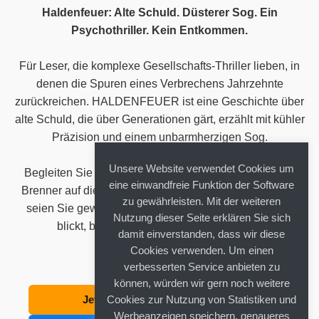
Haldenfeuer: Alte Schuld. Düsterer Sog. Ein
Psychothriller. Kein Entkommen.
Für Leser, die komplexe Gesellschafts-Thriller lieben, in
denen die Spuren eines Verbrechens Jahrzehnte
zurückreichen. HALDENFEUER ist eine Geschichte über
alte Schuld, die über Generationen gärt, erzählt mit kühler
Präzision und einem unbarmherzigen Sog.
Unsere Website verwendet Cookies um
Begleiten Sie Frank Köhler, Meike Elif Demir und Ben
eine einwandfreie Funktion der Software
Brenner auf dieser Jagd, die in Dortmund beginnt. Aber
zu gewährleisten. Mit der weiteren
seien Sie gewarnt: Wenn man zu tief in die Abgründe
Nutzung dieser Seite erklären Sie sich
blickt, blicken die Abgründe auch zurück.
damit einverstanden, dass wir diese
Cookies verwenden. Um einen
Euer Ralph
verbesserten Service anbieten zu
können, würden wir gern noch weitere
Jetzt auf Amazon entdecken →
Cookies zur Nutzung von Statistiken und
Werbeanzeigen speichern, genaueres